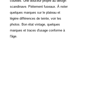
courbes. Une douceur propre au design
scandinave. Piètement fuseaux. À noter
quelques marques sur le plateau et
légère différences de teinte, voir les
photos. Bon état vintage, quelques
marques et traces d'usage conforme à
l'âge.
H48 x L148 x P54
LIVRAISON
LA PRESSE EN PARLE
CGV
© Copyright 2013 duhasard.com antiquité