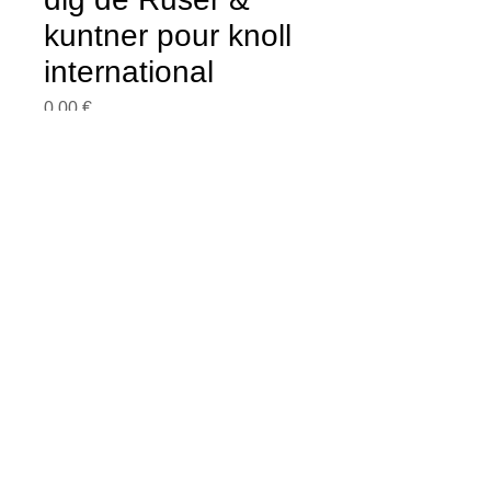
kuntner pour knoll
international
Prix
0,00 €
LIVRAISON
LA PRESSE EN PARLE
CGV
© Copyright 2013 duhasard.com antiquité
brocante