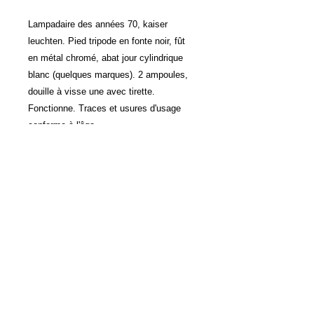
Lampadaire des années 70, kaiser
leuchten. Pied tripode en fonte noir, fût
en métal chromé, abat jour cylindrique
blanc (quelques marques). 2 ampoules,
douille à visse une avec tirette.
Fonctionne. Traces et usures d'usage
conforme à l'âge.
Dimensions :H156 x L40 x P37
LIVRAISON
LA PRESSE EN PARLE
CGV