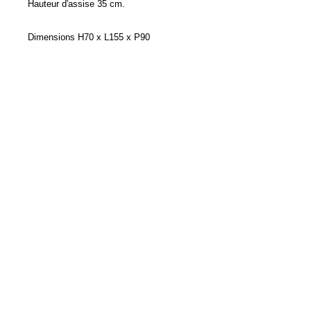
Hauteur d'assise 35 cm.
Dimensions H70 x L155 x P90
LIVRAISON
LA PRESSE EN PARLE
CGV
© Copyright 2013 duhasard.com antiquité
brocante